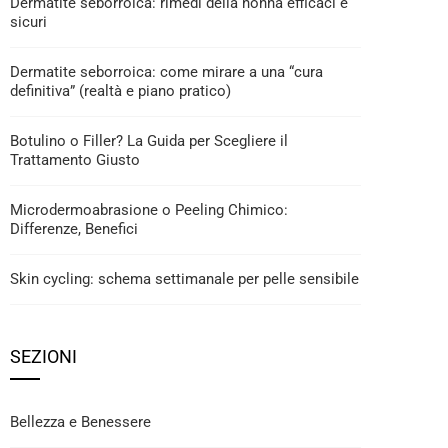
Dermatite seborroica: rimedi della nonna efficaci e
sicuri
Dermatite seborroica: come mirare a una “cura
definitiva” (realtà e piano pratico)
Botulino o Filler? La Guida per Scegliere il
Trattamento Giusto
Microdermoabrasione o Peeling Chimico:
Differenze, Benefici
Skin cycling: schema settimanale per pelle sensibile
SEZIONI
Bellezza e Benessere