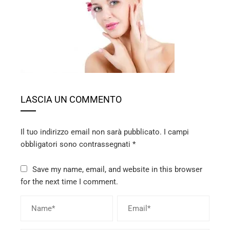
ebook
ter
edIn
erest
LASCIA UN COMMENTO
mbleupon
Il tuo indirizzo email non sarà pubblicato.
I campi
l
obbligatori sono contrassegnati
*
Save my name, email, and website in this browser
for the next time I comment.