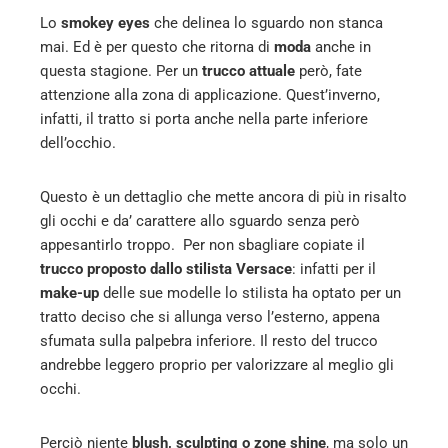
Lo
smokey eyes
che delinea lo sguardo non stanca
l
mai. Ed è per questo che ritorna di
moda
anche in
questa stagione. Per un
trucco attuale
però, fate
attenzione alla zona di applicazione. Quest’inverno,
infatti, il tratto si porta anche nella parte inferiore
dell’occhio.
Questo è un dettaglio che mette ancora di più in risalto
gli occhi e da’ carattere allo sguardo senza però
appesantirlo troppo. Per non sbagliare copiate il
trucco proposto dallo stilista Versace
: infatti per il
make-up
delle sue modelle lo stilista ha optato per un
tratto deciso che si allunga verso l’esterno, appena
sfumata sulla palpebra inferiore. Il resto del trucco
andrebbe leggero proprio per valorizzare al meglio gli
occhi.
Perciò niente
blush, sculpting o zone shine
, ma solo un