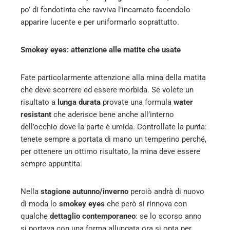
po’ di fondotinta che ravviva l’incarnato facendolo
apparire lucente e per uniformarlo soprattutto.
Smokey eyes: attenzione alle matite che usate
Fate particolarmente attenzione alla mina della matita
che deve scorrere ed essere morbida. Se volete un
risultato a
lunga durata
provate una formula
water
resistant
che aderisce bene anche all’interno
dell’occhio dove la parte è umida. Controllate la punta:
tenete sempre a portata di mano un temperino perché,
per ottenere un ottimo risultato, la mina deve essere
sempre appuntita.
Nella
stagione autunno/inverno
perciò andrà di nuovo
di moda lo
smokey eyes
che però si rinnova con
qualche
dettaglio contemporaneo
: se lo scorso anno
si portava con una forma allungata ora si opta per