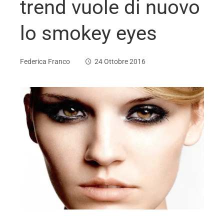
trend vuole di nuovo
lo smokey eyes
Federica Franco
24 Ottobre 2016
ebook
ter
edIn
erest
mbleupon