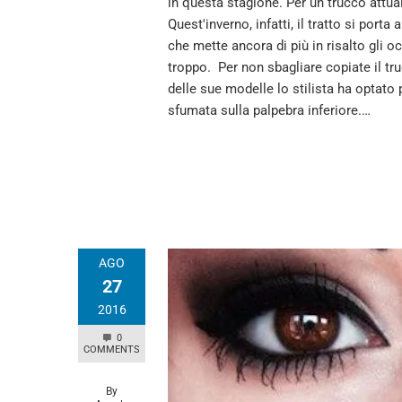
in questa stagione. Per un trucco attual
Quest'inverno, infatti, il tratto si port
che mette ancora di più in risalto gli o
troppo. Per non sbagliare copiate il tru
delle sue modelle lo stilista ha optato 
sfumata sulla palpebra inferiore.…
AGO
27
2016
0
COMMENTS
By