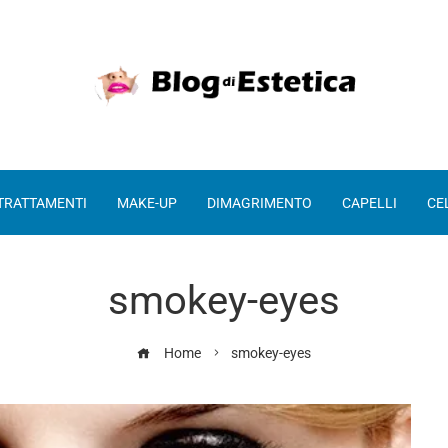
 TRATTAMENTI
MAKE-UP
DIMAGRIMENTO
CAPELLI
CE
smokey-eyes
Home
smokey-eyes