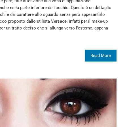
e però, fate attenzione alla zona di applicazione.
a anche nella parte inferiore dell'occhio. Questo è un dettaglio
cchi e da' carattere allo sguardo senza però appesantirlo
cco proposto dallo stilista Versace: infatti per il make-up
per un tratto deciso che si allunga verso l'esterno, appena
Read More