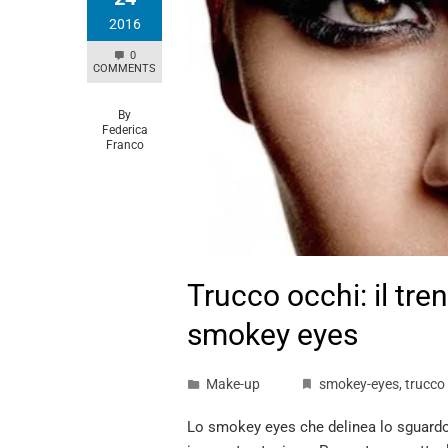
2016
0
COMMENTS
By
Federica
Franco
Trucco occhi: il tre
smokey eyes
Make-up
smokey-eyes
,
trucco
Lo smokey eyes che delinea lo sguardo