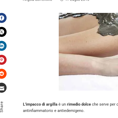
Facebook
Twitter
LinkedIn
Pinterest
Stumbleupon
Email
Share
L’impacco di argilla
è un
rimedio dolce
che serve per c
antinfiammatorio e antiedemigeno.