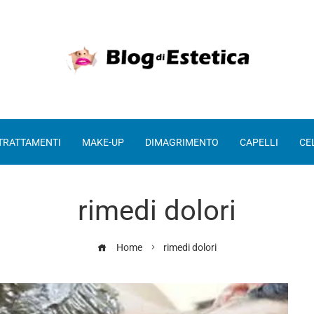
 TRATTAMENTI
MAKE-UP
DIMAGRIMENTO
CAPELLI
CE
rimedi dolori
Home
rimedi dolori