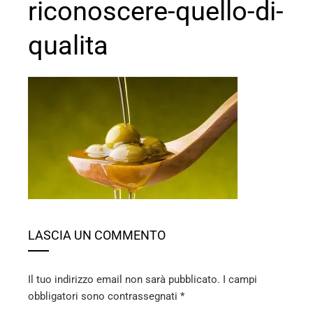
riconoscere-quello-di-
qualita
ebook
ter
edIn
erest
LASCIA UN COMMENTO
mbleupon
Il tuo indirizzo email non sarà pubblicato.
I campi
obbligatori sono contrassegnati
*
l