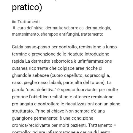
pratico)
Trattamenti
cura definitiva
,
dermatite seborroica
,
dermatologia
,
mantenimento
,
shampoo antifungini
,
trattamento
Guida passo‑passo per controllo, remissione a lungo
termine e prevenzione delle ricadute Introduzione
rapida La dermatite seborroica è un'infiammazione
cutanea ricorrente che colpisce aree ricche di
ghiandole sebacee (cuoio capelluto, sopracciglia,
naso, pieghe naso‑labiali, parte alta del torace). La
parola "cura definitiva" è spesso fuorviante: per molte
persone l'obiettivo realistico è ottenere remissione
prolungata e controllare le riacutizzazioni con un piano
strutturato. Principi chiave Non sempre c'è una
guarigione permanente: è una condizione
cronica/recidivante per molti pazienti. Trattamento =
controllo: ridurre infiammazione e carica di lievito