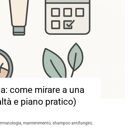
ca: come mirare a una
altà e piano pratico)
ermatologia
,
mantenimento
,
shampoo antifungini
,