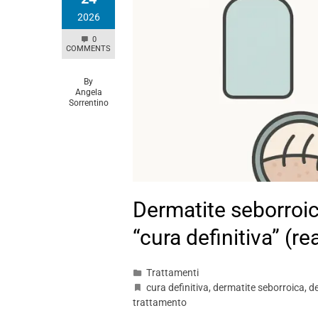
2026
0
COMMENTS
By
Angela
Sorrentino
Dermatite seborroi
“cura definitiva” (re
Trattamenti
cura definitiva
,
dermatite seborroica
,
d
trattamento