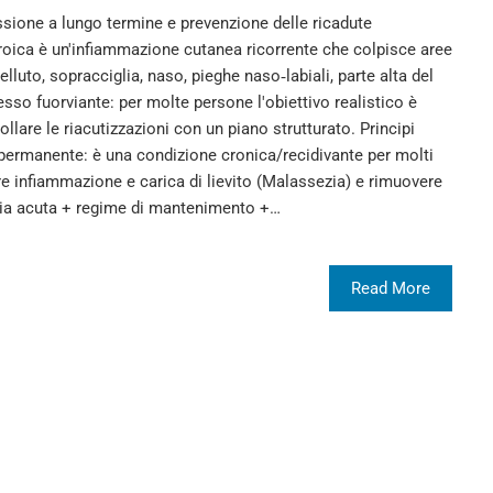
sione a lungo termine e prevenzione delle ricadute
roica è un'infiammazione cutanea ricorrente che colpisce aree
luto, sopracciglia, naso, pieghe naso‑labiali, parte alta del
pesso fuorviante: per molte persone l'obiettivo realistico è
lare le riacutizzazioni con un piano strutturato. Principi
permanente: è una condizione cronica/recidivante per molti
rre infiammazione e carica di lievito (Malassezia) e rimuovere
pia acuta + regime di mantenimento +…
Read More