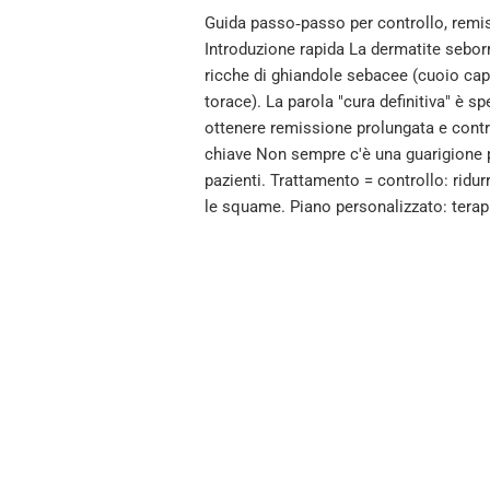
Guida passo‑passo per controllo, remis
Introduzione rapida La dermatite sebor
ricche di ghiandole sebacee (cuoio capel
torace). La parola "cura definitiva" è s
ottenere remissione prolungata e control
chiave Non sempre c'è una guarigione 
pazienti. Trattamento = controllo: ridu
le squame. Piano personalizzato: tera