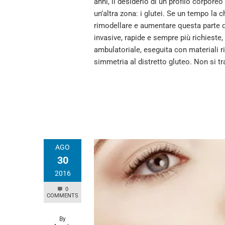
anni, il desiderio di un profilo corpor
un’altra zona: i glutei. Se un tempo la ch
rimodellare e aumentare questa parte d
invasive, rapide e sempre più richieste, c
ambulatoriale, eseguita con materiali ri
simmetria al distretto gluteo. Non si tra
AGO
30
2016
0
COMMENTS
By