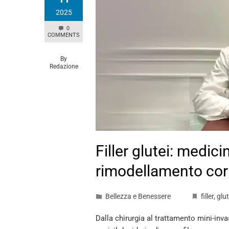
2025
0
COMMENTS
By
Redazione
Filler glutei: medici
rimodellamento cor
Bellezza e Benessere
filler
,
glut
Dalla chirurgia al trattamento mini-inv