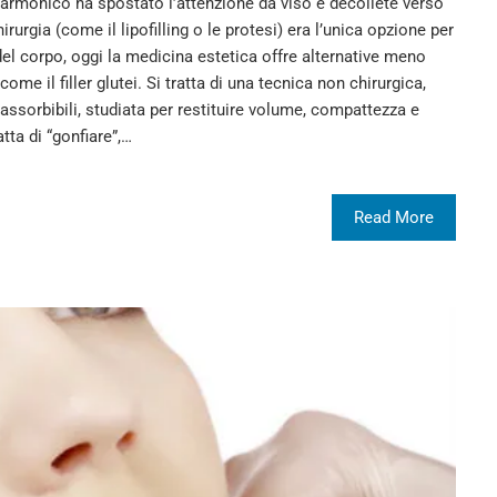
eo armonico ha spostato l’attenzione da viso e décolleté verso
irurgia (come il lipofilling o le protesi) era l’unica opzione per
el corpo, oggi la medicina estetica offre alternative meno
ome il filler glutei. Si tratta di una tecnica non chirurgica,
assorbibili, studiata per restituire volume, compattezza e
tta di “gonfiare”,…
Read More