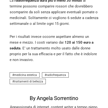
La
radiofrequenza dura più o meno 30 minuti
al
termine possono comparire rossori che dovrebbero
scomparire da soli senza applicare eventuali pomate o
medicinali. Solitamente ci vogliono 6 sedute a cadenza
settimanale o al limite ogni 15 giorni.
Per i risultati invece occorre aspettare almeno un
mese e mezzo. I costi variano dai
120 ai 150 euro a
seduta
. E’ un trattamento molto usato dalle donne
proprio per la sua efficacia e per il fatto che è indolore
e non invasivo.
medicina estetica
radiofrequenza
trattamenti di bellezza
By Angela Sorrentino
Appassionata di internet, content writer a tempo pieno,