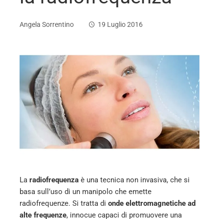
Angela Sorrentino
19 Luglio 2016
ebook
ter
edIn
erest
mbleupon
La
radiofrequenza
è una tecnica non invasiva, che si
basa sull’uso di un manipolo che emette
radiofrequenze. Si tratta di
onde elettromagnetiche ad
l
alte frequenze
, innocue capaci di promuovere una