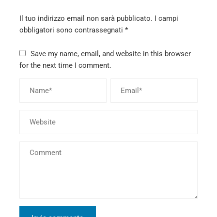
ter
Il tuo indirizzo email non sarà pubblicato.
I campi
edIn
obbligatori sono contrassegnati
*
erest
Save my name, email, and website in this browser
for the next time I comment.
mbleupon
l