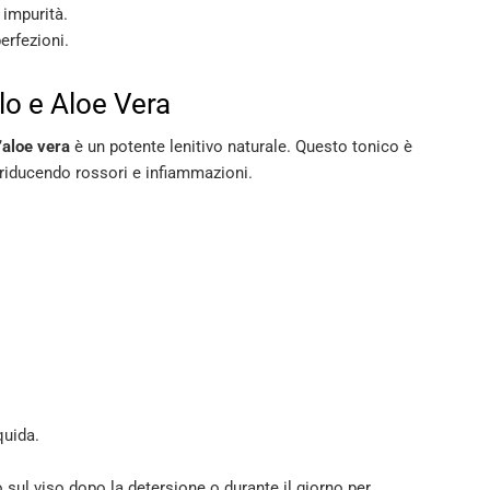
 impurità.
erfezioni.
lo e Aloe Vera
’
aloe vera
è un potente lenitivo naturale. Questo tonico è
 riducendo rossori e infiammazioni.
quida.
o sul viso dopo la detersione o durante il giorno per