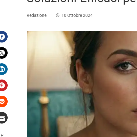
Redazione
10 Ottobre 2024
Facebook
Twitter
LinkedIn
Pinterest
Stumbleupon
Email