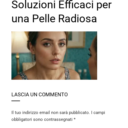
Soluzioni Efficaci per
una Pelle Radiosa
ebook
ter
edIn
erest
LASCIA UN COMMENTO
mbleupon
Il tuo indirizzo email non sarà pubblicato.
I campi
obbligatori sono contrassegnati
*
l